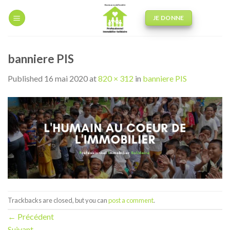
Skip
to
JE DONNE
content
banniere PIS
Published
16 mai 2020
at
820 × 312
in
banniere PIS
Trackbacks are closed, but you can
post a comment
.
←
Précédent
Suivant
→