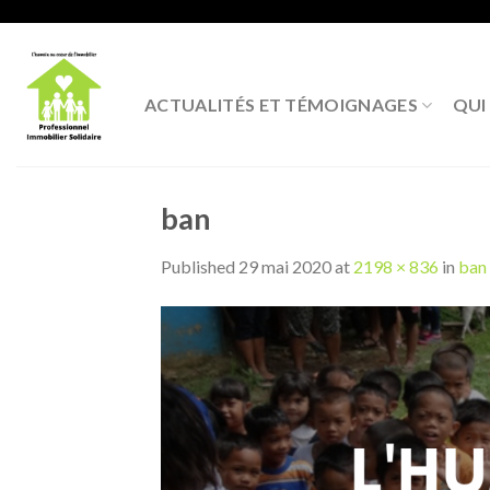
Skip
to
content
ACTUALITÉS ET TÉMOIGNAGES
QUI
ban
Published
29 mai 2020
at
2198 × 836
in
ban