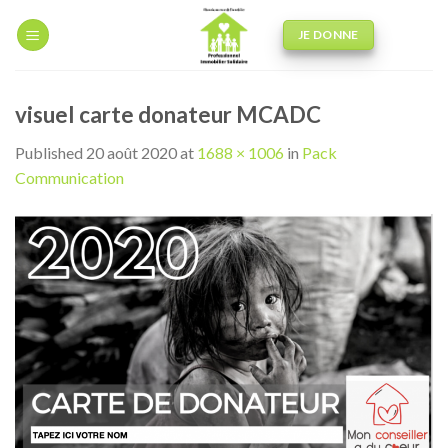
Skip
to
JE DONNE
content
visuel carte donateur MCADC
Published
20 août 2020
at
1688 × 1006
in
Pack
Communication