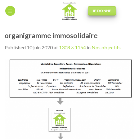
Skip
to
JE DONNE
content
organigramme immosolidaire
Published
10 juin 2020
at
1308 × 1154
in
Nos objectifs