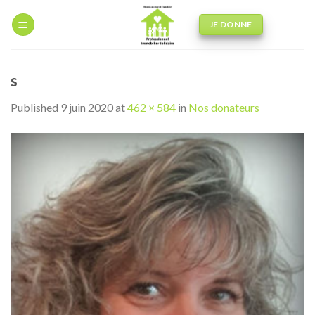
Skip
to
JE DONNE
content
s
Published
9 juin 2020
at
462 × 584
in
Nos donateurs