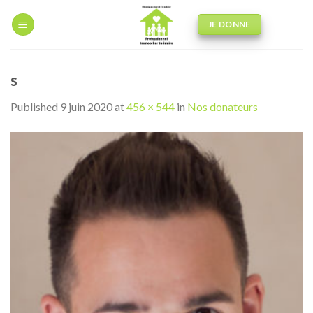
Skip
to
JE DONNE
content
s
Published
9 juin 2020
at
456 × 544
in
Nos donateurs