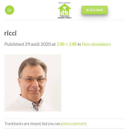
Skip
to
JE DONNE
content
ricci
Published
29 août 2020
at
198 × 198
in
Nos donateurs
Trackbacks are closed, but you can
post a comment
.