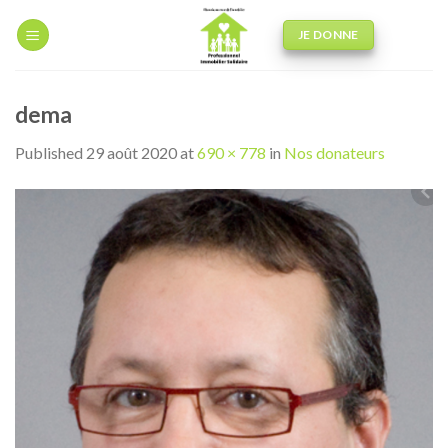
Skip
to
JE DONNE
content
dema
Published
29 août 2020
at
690 × 778
in
Nos donateurs