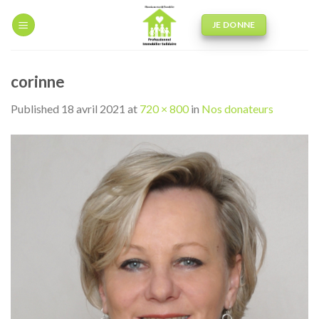
Skip
to
JE DONNE
content
corinne
Published
18 avril 2021
at
720 × 800
in
Nos donateurs