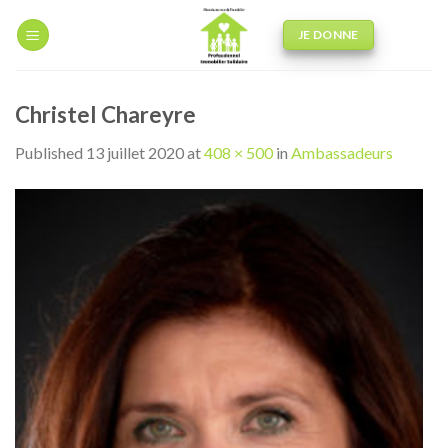
Skip
to
JE DONNE
content
Christel Chareyre
Published
13 juillet 2020
at
408 × 500
in
Ambassadeurs