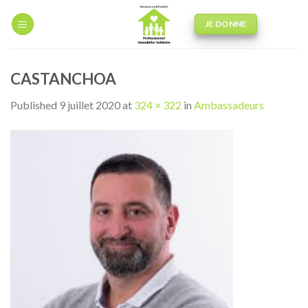
Skip
to
JE DONNE
content
CASTANCHOA
Published
9 juillet 2020
at
324 × 322
in
Ambassadeurs