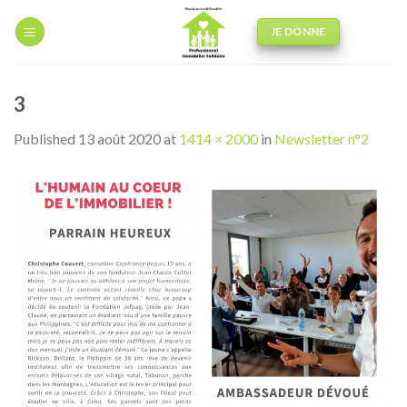
Skip
to
JE DONNE
content
3
Published
13 août 2020
at
1414 × 2000
in
Newsletter n°2